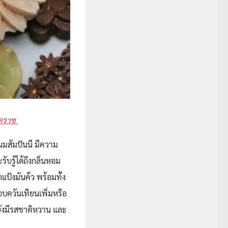
โคราช
นมสัมปันนี มีความ
บรู้ได้ถึงกลิ่นหอม
้งมันคั่ว พร้อมทั้ง
บควันเทียนเพิ่มหรือ
งยังมีรสชาติหวาน และ