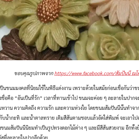
ขอบคุณรูปภาพจาก
https://www.facebook.com/สัมปันนี ณ
 เป็นขนมมงคลที่นิยมใช้ในพิธีแต่งงาน เพราะด้วยในสมัยก่อนเชื่อกันว่าข
ื่อคือ “อันเป็นที่รัก” เวลาที่ทานเข้าไป ขนมจะค่อย ๆ ละลายในปากจะรั
วาน ความคิดถึง ความรัก และความห่วงใย โดยขนมสัมปันนีนั้นทำจากแป
บน้ำกะทิ และน้ำตาลทราย เติมสีสันตามชอบแล้วอัดใส่พิมพ์ จะเอาไปอ
 ซึ่งขนมสัมปันนีนิยมทำเป็นรูปทรงดอกไม้ต่าง ๆ และมีสีสันสวยงาม อีกทั้
ผัสที่ละลายในปากอีกด้วย