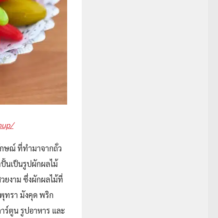
hup/
ษณ์ ที่ทำมาจากถั่ว
ปั้นเป็นรูปผักผลไม้
ยงาม ซึ่งผักผลไม้ที่
พุทรา มังคุด พริก
ัวการ์ตูน รูปอาหาร และ