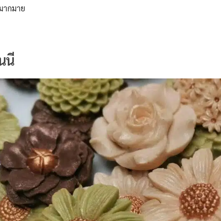
ีกมากมาย
นนี