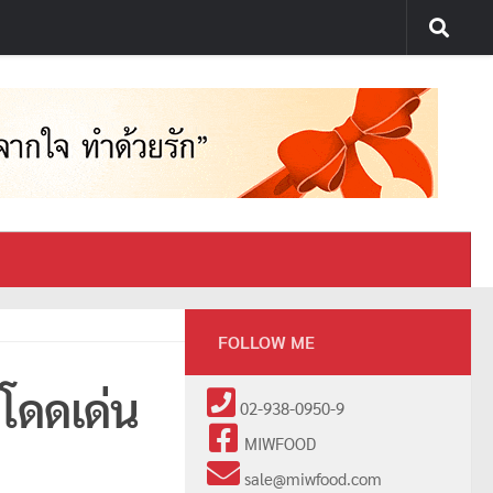
FOLLOW ME
โดดเด่น
02-938-0950-9
MIWFOOD
sale@miwfood.com