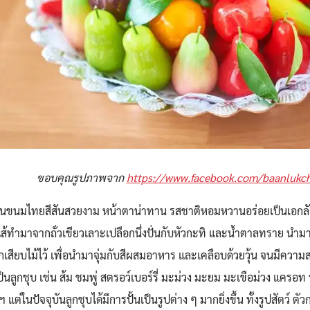
ขอบคุณรูปภาพจาก
https://www.facebook.com/baanlukc
ป็นขนมไทยสีสันสวยงาม หน้าตาน่าทาน รสชาติหอมหวานอร่อยเป็นเอกลัก
่งไส้ทำมาจากถั่วเขียวเลาะเปลือกนึ่งปั่นกับหัวกะทิ และน้ำตาลทราย นำมา
ักเสียบไม้ไว้ เพื่อนำมาจุ่มกับสีผสมอาหาร และเคลือบด้วยวุ้น จนมีความสว
็นลูกชุบ เช่น ส้ม ชมพู่ สตรอว์เบอร์รี่ มะม่วง มะยม มะเขือม่วง แครอท 
 แต่ในปัจจุบันลูกชุบได้มีการปั้นเป็นรูปต่าง ๆ มากยิ่งขึ้น ทั้งรูปสัตว์ ต