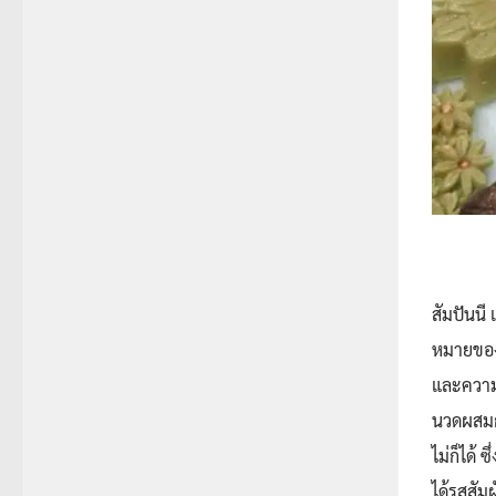
สัมปันนี
หมายของช
และความห
นวดผสมกั
ไม่ก็ได้
ได้รสสัม