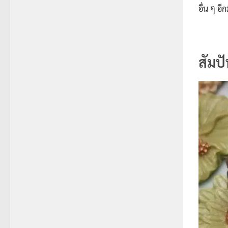
อื่น ๆ อ
สัมปั