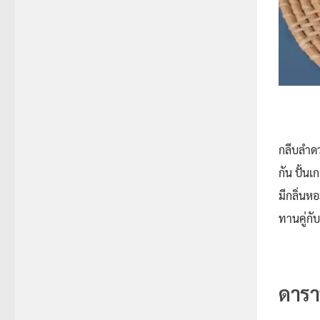
กลีบลำด
กัน ปั้น
มีกลิ่นห
ทานคู่กับ
ดาร