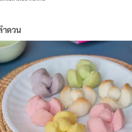
ลำดวน