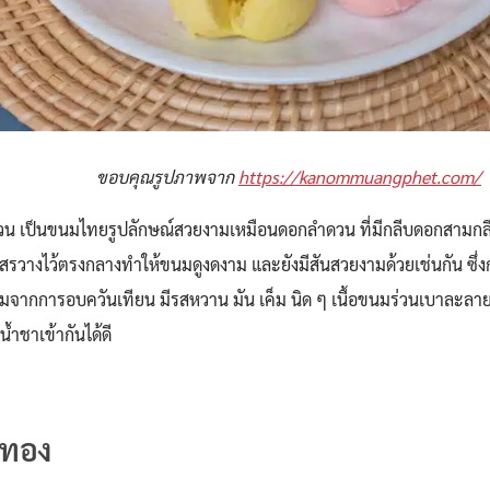
ขอบคุณรูปภาพจาก
https://kanommuangphet.com/
วน เป็นขนมไทยรูปลักษณ์สวยงามเหมือนดอกลำดวน ที่มีกลีบดอกสามก
เกสรวางไว้ตรงกลางทำให้ขนมดูงดงาม และยังมีสันสวยงามด้วยเช่นกัน ซึ่
อมจากการอบควันเทียน มีรสหวาน มัน เค็ม นิด ๆ เนื้อขนมร่วนเบาละล
น้ำชาเข้ากันได้ดี
าทอง